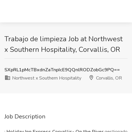
Trabajo de limpieza Job at Northwest
x Southern Hospitality, Corvallis, OR
SXpRL1pMcTBxdnZaTnpIcE9QQnlRODZobGc9PQ==
Northwest x Southern Hospitality
Corvallis, OR
Job Description
¡
Holiday Inn Express Corvallis- On the River
gestionado